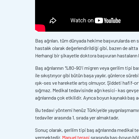
Baş ağrıları, tüm dünyada hekime başvurularda en sık d
hastalık olarak değerlendirildiği gibi, bazen de altta
Herhangi bir şikayetle doktora başvuran hastaların 
Baş ağrılarının %80-90'i migren veya gerilim tipi baş
ile sıkıştırıyor gibi bütün başa yayılır, günlerce sür
ışık-ses ve hareketle artış olmuyor. Şiddeti hafif-o
sığmaz. Medikal tedavisinde ağrı kesici- kas gevşetici
ağrılarında çok etkilidir. Ayrıca boyun kaynaklı baş a
Bu tedavi yöntemi henüz Türkiye’de yaygınlaşmamış 
tedaviler arasında 1. sırada yer almaktadır.
Sonuç olarak, gerilim tipi baş ağrılarında medikal t
vermektedir.
Manuel terapi
sırasında baş-boyun bölge