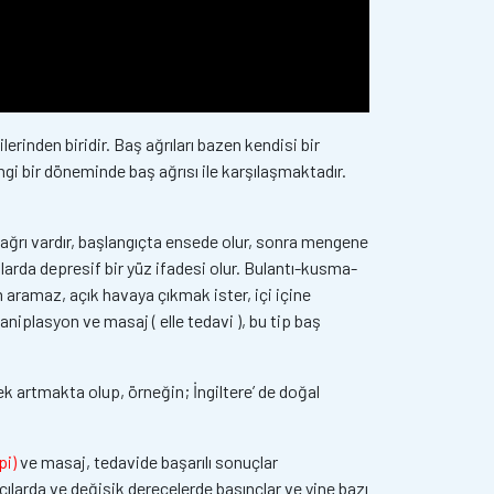
erinden biridir. Baş ağrıları bazen kendisi bir
angi bir döneminde baş ağrısı ile karşılaşmaktadır.
ir ağrı vardır, başlangıçta ensede olur, sonra mengene
talarda depresif bir yüz ifadesi olur. Bulantı-kusma-
 aramaz, açık havaya çıkmak ister, içi içine
maniplasyon ve masaj ( elle tedavi ), bu tip baş
 artmakta olup, örneğin; İngiltere’ de doğal
pi)
ve masaj, tedavide başarılı sonuçlar
açılarda ve değişik derecelerde basınçlar ve yine bazı