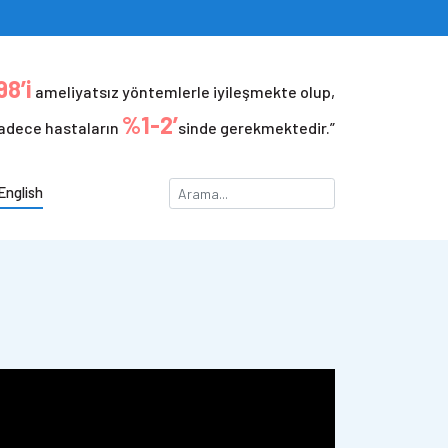
8’i
ameliyatsız yöntemlerle iyileşmekte olup,
%1-2’
adece hastaların
sinde gerekmektedir.”
English