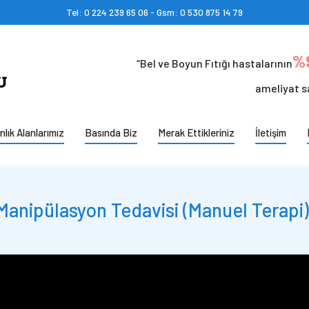
Tel: 0 224 239 65 06 - Gsm: 0 530 875 14 79
%9
“Bel ve Boyun Fıtığı hastalarının
ameliyat s
lık Alanlarımız
Basında Biz
Merak Ettikleriniz
İletişim
 Manipülasyon Tedavisi (Manuel Terapi)