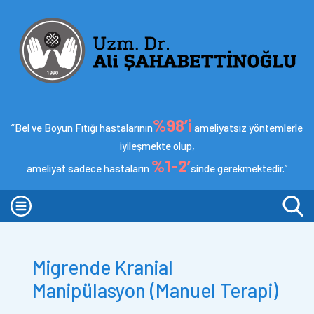
%98’i
“Bel ve Boyun Fıtığı hastalarının
ameliyatsız yöntemlerle
iyileşmekte olup,
%1-2’
ameliyat sadece hastaların
sinde gerekmektedir.”
Migrende Kranial
Manipülasyon (Manuel Terapi)